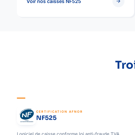
arrow_forward
Voir nos caisses NF525
Tro
CERTIFICATION AFNOR
NF525
Logiciel de caisse conforme loi anti-fraude TVA.