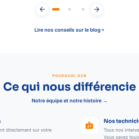
arrow_back
arrow_forward
Lire nos conseils sur le blog
arrow_forward
POURQUOI DCB
Ce qui nous différencie
Notre équipe et notre histoire →
s
Nos technici
badge
nt directement sur votre
Tous nos interve
Vous savez toujo