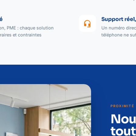
té
Support réel,
headset_mic
lon, PME : chaque solution
Un numéro direct
aires et contraintes
téléphone ne suf
PROXIMITÉ
Nou
tout