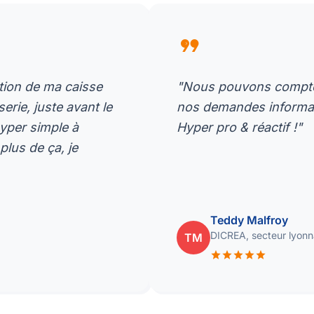
format_quote
ation de ma caisse
"Nous pouvons compter
rie, juste avant le
nos demandes informati
hyper simple à
Hyper pro & réactif !"
plus de ça, je
Teddy Malfroy
DICREA, secteur lyonna
TM
star
star
star
star
star