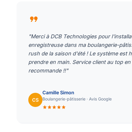
format_quote
"Merci à DCB Technologies pour l'install
enregistreuse dans ma boulangerie-pâtisse
rush de la saison d'été ! Le système est 
prendre en main. Service client au top en 
recommande !!"
Camille Simon
Boulangerie-pâtisserie · Avis Google
CS
star
star
star
star
star