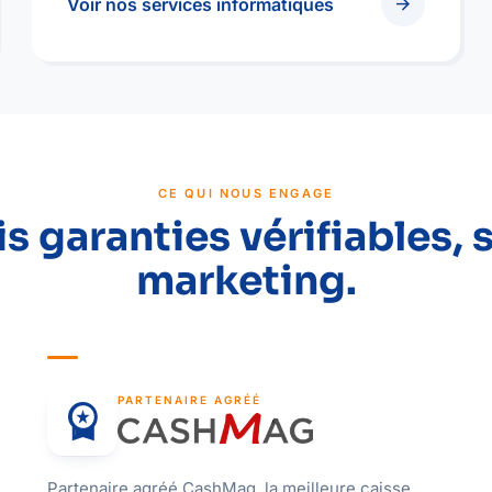
arrow_forward
Voir nos services informatiques
CE QUI NOUS ENGAGE
is garanties vérifiables, 
marketing.
PARTENAIRE AGRÉÉ
workspace_premium
Partenaire agréé CashMag, la meilleure caisse