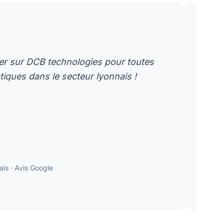
format_quote
 sur DCB technologies pour toutes
"Une
ques dans le secteur lyonnais !
plus
et r
is · Avis Google
GQ