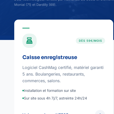
Monial (71) et Dardilly (69).
point_of_sale
DÈS 59€/MOIS
Caisse enregistreuse
Logiciel CashMag certifié, matériel garanti
5 ans. Boulangeries, restaurants,
commerces, salons.
Installation et formation sur site
Sur site sous 4h 7j/7, astreinte 24h/24