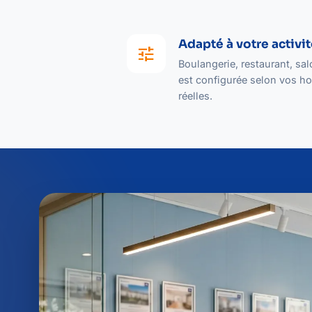
Adapté à votre activi
tune
Boulangerie, restaurant, sa
est configurée selon vos hor
réelles.