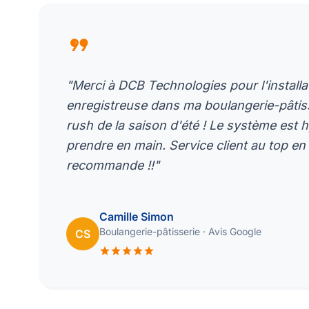
format_quote
"Merci à DCB Technologies pour l'install
enregistreuse dans ma boulangerie-pâtisse
rush de la saison d'été ! Le système est 
prendre en main. Service client au top en 
recommande !!"
Camille Simon
Boulangerie-pâtisserie · Avis Google
CS
star
star
star
star
star