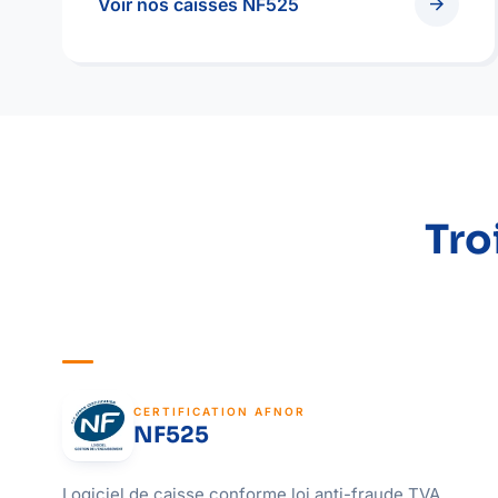
arrow_forward
Voir nos caisses NF525
Tro
CERTIFICATION AFNOR
NF525
Logiciel de caisse conforme loi anti-fraude TVA.