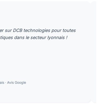
format_quote
 sur DCB technologies pour toutes
"Une
ques dans le secteur lyonnais !
plus
et r
is · Avis Google
GQ