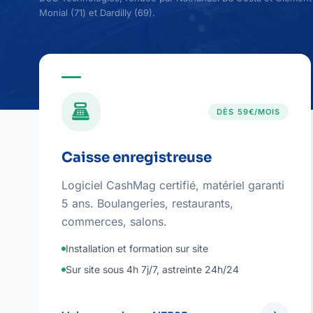
Monial (71) et Dardilly (69).
point_of_sale
DÈS 59€/MOIS
Caisse enregistreuse
Logiciel CashMag certifié, matériel garanti
5 ans. Boulangeries, restaurants,
commerces, salons.
Installation et formation sur site
Sur site sous 4h 7j/7, astreinte 24h/24