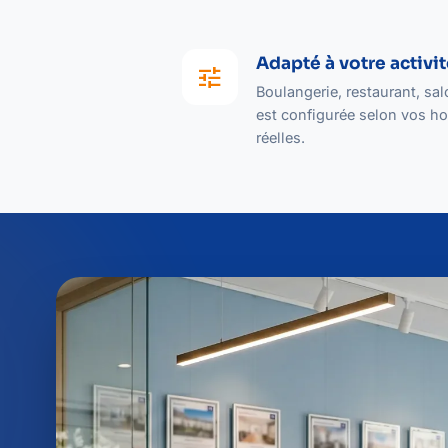
Adapté à votre activi
tune
Boulangerie, restaurant, sa
est configurée selon vos hor
réelles.