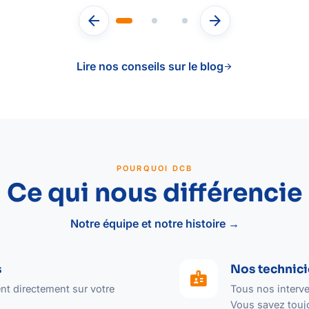
arrow_back
arrow_forward
Lire nos conseils sur le blog
arrow_forward
POURQUOI DCB
Ce qui nous différencie
Notre équipe et notre histoire →
s
Nos technici
badge
nt directement sur votre
Tous nos interve
Vous savez toujo