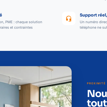
té
Support réel,
headset_mic
lon, PME : chaque solution
Un numéro direct
aires et contraintes
téléphone ne suf
PROXIMITÉ
Nou
tout