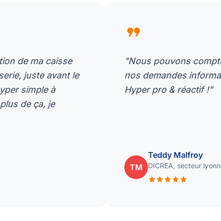
format_quote
ation de ma caisse
"Nous pouvons compter
rie, juste avant le
nos demandes informati
hyper simple à
Hyper pro & réactif !"
plus de ça, je
Teddy Malfroy
DICREA, secteur lyonna
TM
star
star
star
star
star