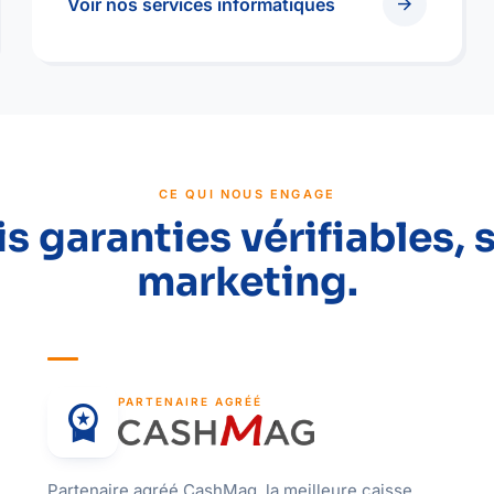
arrow_forward
Voir nos services informatiques
CE QUI NOUS ENGAGE
is garanties vérifiables, 
marketing.
PARTENAIRE AGRÉÉ
workspace_premium
Partenaire agréé CashMag, la meilleure caisse