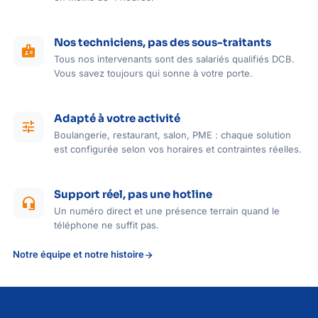
Nos techniciens, pas des sous-traitants
badge
Tous nos intervenants sont des salariés qualifiés DCB.
Vous savez toujours qui sonne à votre porte.
Adapté à votre activité
tune
Boulangerie, restaurant, salon, PME : chaque solution
est configurée selon vos horaires et contraintes réelles.
Support réel, pas une hotline
headset_mic
Un numéro direct et une présence terrain quand le
téléphone ne suffit pas.
Notre équipe et notre histoire
arrow_forward