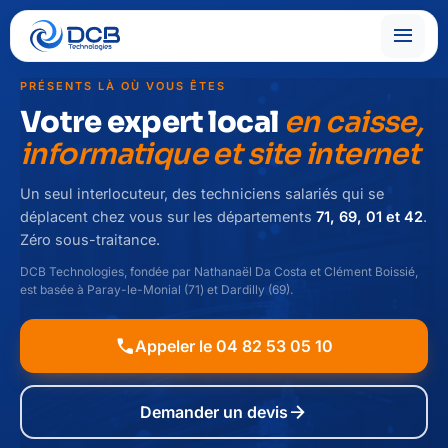
menu
PRÉSENTS LÀ OÙ VOUS ÊTES
Votre expert local
en caisse,
informatique et site internet
Un seul interlocuteur, des techniciens salariés qui se
déplacent chez vous sur les départements
71, 69, 01 et 42
.
Zéro sous-traitance.
DCB Technologies, fondée par Nathanaël Da Costa et Clément Boissié,
est basée à Paray-le-Monial (71) et Dardilly (69).
call
Appeler le 04 82 53 05 10
arrow_forward
Demander un devis