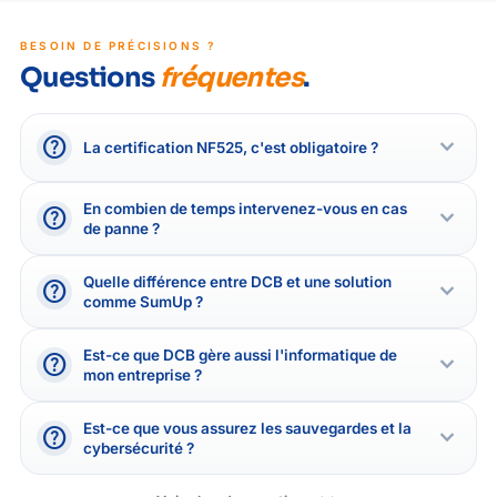
BESOIN DE PRÉCISIONS ?
Questions
fréquentes
.
help
expand_more
La certification NF525, c'est obligatoire ?
En combien de temps intervenez-vous en cas
help
expand_more
de panne ?
Quelle différence entre DCB et une solution
help
expand_more
comme SumUp ?
Est-ce que DCB gère aussi l'informatique de
help
expand_more
mon entreprise ?
Est-ce que vous assurez les sauvegardes et la
help
expand_more
cybersécurité ?