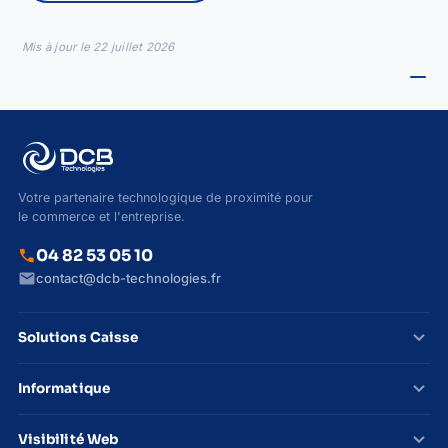
Mis à jour le
22 juillet 2026
Votre partenaire technologique de proximité pour
le commerce et l'entreprise.
call
04 82 53 05 10
mail
contact@dcb-technologies.fr
expand_more
Solutions Caisse
expand_more
Informatique
expand_more
Visibilité Web