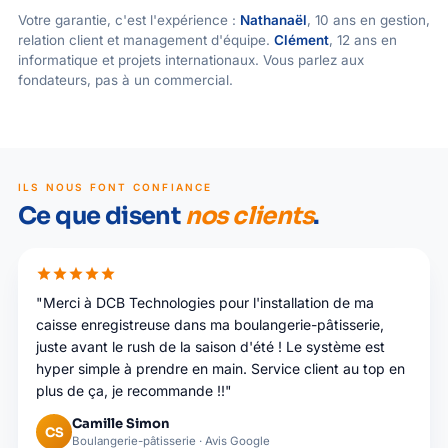
Votre garantie, c'est l'expérience :
Nathanaël
, 10 ans en gestion,
relation client et management d'équipe.
Clément
, 12 ans en
informatique et projets internationaux. Vous parlez aux
fondateurs, pas à un commercial.
ILS NOUS FONT CONFIANCE
Ce que disent
nos clients
.
star
star
star
star
star
"Merci à DCB Technologies pour l'installation de ma
caisse enregistreuse dans ma boulangerie-pâtisserie,
juste avant le rush de la saison d'été ! Le système est
hyper simple à prendre en main. Service client au top en
plus de ça, je recommande !!"
Camille Simon
CS
Boulangerie-pâtisserie · Avis Google