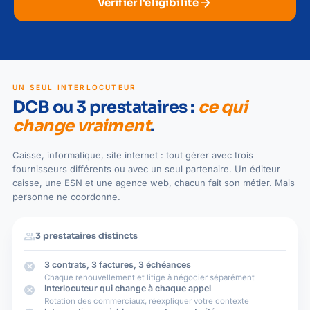
arrow_forward
Vérifier l'éligibilité
UN SEUL INTERLOCUTEUR
DCB ou 3 prestataires :
ce qui
change vraiment
.
Caisse, informatique, site internet : tout gérer avec trois
fournisseurs différents ou avec un seul partenaire. Un éditeur
caisse, une ESN et une agence web, chacun fait son métier. Mais
personne ne coordonne.
people
3 prestataires distincts
cancel
3 contrats, 3 factures, 3 échéances
Chaque renouvellement et litige à négocier séparément
cancel
Interlocuteur qui change à chaque appel
Rotation des commerciaux, réexpliquer votre contexte