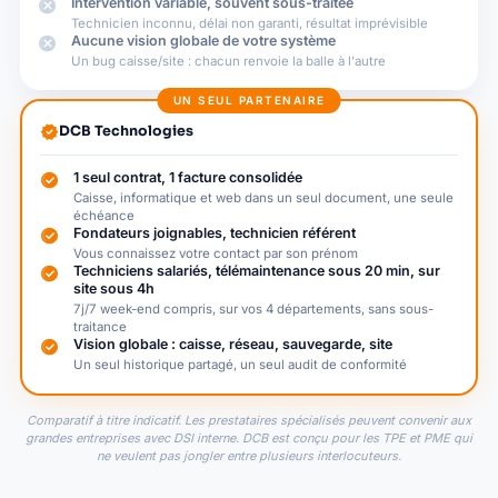
cancel
Intervention variable, souvent sous-traitée
Technicien inconnu, délai non garanti, résultat imprévisible
cancel
Aucune vision globale de votre système
Un bug caisse/site : chacun renvoie la balle à l'autre
UN SEUL PARTENAIRE
verified
DCB Technologies
check_circle
1 seul contrat, 1 facture consolidée
Caisse, informatique et web dans un seul document, une seule
échéance
check_circle
Fondateurs joignables, technicien référent
Vous connaissez votre contact par son prénom
check_circle
Techniciens salariés, télémaintenance sous 20 min, sur
site sous 4h
7j/7 week-end compris, sur vos 4 départements, sans sous-
traitance
check_circle
Vision globale : caisse, réseau, sauvegarde, site
Un seul historique partagé, un seul audit de conformité
Comparatif à titre indicatif. Les prestataires spécialisés peuvent convenir aux
grandes entreprises avec DSI interne. DCB est conçu pour les TPE et PME qui
ne veulent pas jongler entre plusieurs interlocuteurs.