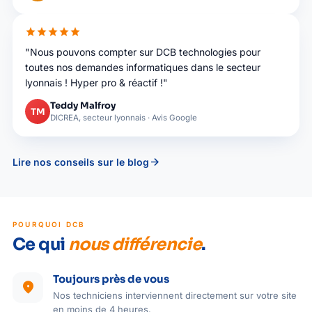
star
star
star
star
star
"Nous pouvons compter sur DCB technologies pour
toutes nos demandes informatiques dans le secteur
lyonnais ! Hyper pro & réactif !"
Teddy Malfroy
TM
DICREA, secteur lyonnais · Avis Google
arrow_forward
Lire nos conseils sur le blog
POURQUOI DCB
Ce qui
nous différencie
.
Toujours près de vous
location_on
Nos techniciens interviennent directement sur votre site
en moins de 4 heures.