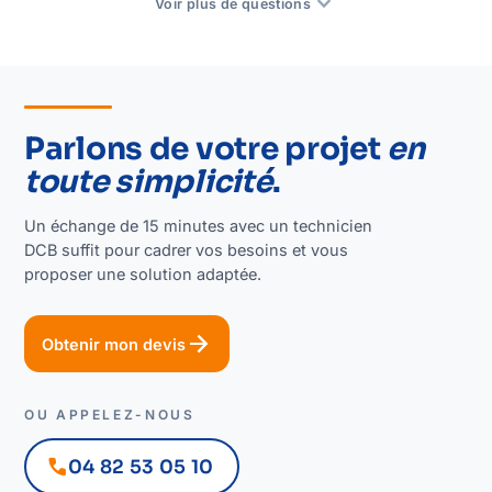
expand_more
Voir plus de questions
Parlons de votre projet
en
toute simplicité
.
Un échange de 15 minutes avec un technicien
DCB suffit pour cadrer vos besoins et vous
proposer une solution adaptée.
arrow_forward
Obtenir mon devis
OU APPELEZ-NOUS
call
04 82 53 05 10