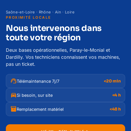
Saône-et-Loire · Rhône · Ain · Loire
PROXIMITÉ LOCALE
Nous intervenons dans
toute votre région
Deux bases opérationnelles, Paray-le-Monial et
Dardilly. Vos techniciens connaissent vos machines,
pas un ticket.
support_agent
<20 min
Télémaintenance 7j/7
directions_car
<4 h
Si besoin, sur site
inventory_2
<48 h
Remplacement matériel