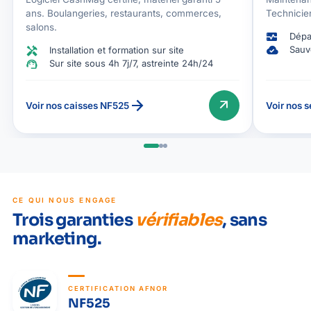
ans. Boulangeries, restaurants, commerces,
Technicien
salons.
monitor_heart
Dépa
cloud_done
handyman
Sauv
Installation et formation sur site
support_agent
Sur site sous 4h 7j/7, astreinte 24h/24
arrow_forward
arrow_outward
Voir nos caisses NF525
Voir nos 
CE QUI NOUS ENGAGE
Trois garanties
vérifiables
, sans
marketing.
CERTIFICATION AFNOR
NF525