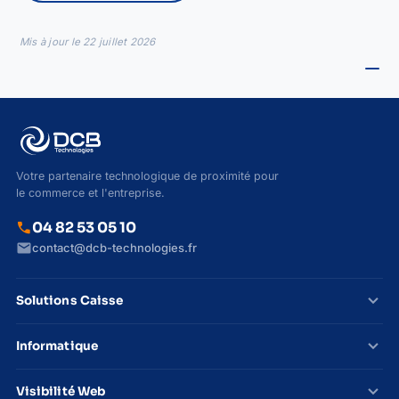
Mis à jour le
22 juillet 2026
Votre partenaire technologique de proximité pour
le commerce et l'entreprise.
call
04 82 53 05 10
mail
contact@dcb-technologies.fr
expand_more
Solutions Caisse
expand_more
Informatique
expand_more
Visibilité Web