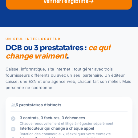
arrow_forward
Vérifier l'éligibilité
UN SEUL INTERLOCUTEUR
DCB ou 3 prestataires :
ce qui
change vraiment
.
Caisse, informatique, site internet : tout gérer avec trois
fournisseurs différents ou avec un seul partenaire. Un éditeur
caisse, une ESN et une agence web, chacun fait son métier. Mais
personne ne coordonne.
people
3 prestataires distincts
cancel
3 contrats, 3 factures, 3 échéances
Chaque renouvellement et litige à négocier séparément
cancel
Interlocuteur qui change à chaque appel
Rotation des commerciaux, réexpliquer votre contexte