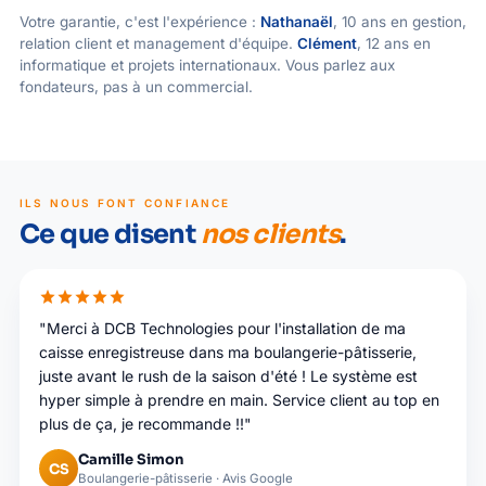
Votre garantie, c'est l'expérience :
Nathanaël
, 10 ans en gestion,
relation client et management d'équipe.
Clément
, 12 ans en
informatique et projets internationaux. Vous parlez aux
fondateurs, pas à un commercial.
ILS NOUS FONT CONFIANCE
Ce que disent
nos clients
.
star
star
star
star
star
"Merci à DCB Technologies pour l'installation de ma
caisse enregistreuse dans ma boulangerie-pâtisserie,
juste avant le rush de la saison d'été ! Le système est
hyper simple à prendre en main. Service client au top en
plus de ça, je recommande !!"
Camille Simon
CS
Boulangerie-pâtisserie · Avis Google