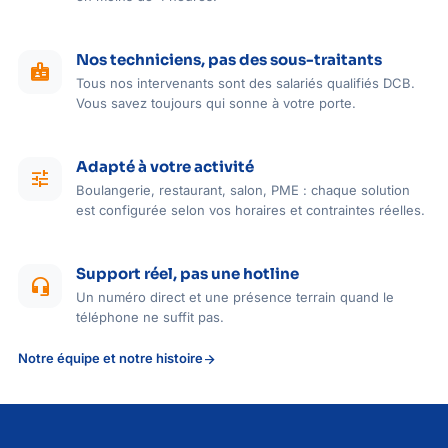
Nos techniciens, pas des sous-traitants
badge
Tous nos intervenants sont des salariés qualifiés DCB.
Vous savez toujours qui sonne à votre porte.
Adapté à votre activité
tune
Boulangerie, restaurant, salon, PME : chaque solution
est configurée selon vos horaires et contraintes réelles.
Support réel, pas une hotline
headset_mic
Un numéro direct et une présence terrain quand le
téléphone ne suffit pas.
Notre équipe et notre histoire
arrow_forward