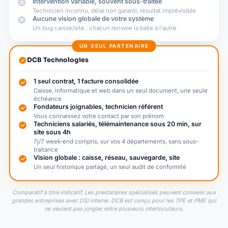
cancel
Intervention variable, souvent sous-traitée
Technicien inconnu, délai non garanti, résultat imprévisible
cancel
Aucune vision globale de votre système
Un bug caisse/site : chacun renvoie la balle à l'autre
UN SEUL PARTENAIRE
verified
DCB Technologies
check_circle
1 seul contrat, 1 facture consolidée
Caisse, informatique et web dans un seul document, une seule
échéance
check_circle
Fondateurs joignables, technicien référent
Vous connaissez votre contact par son prénom
check_circle
Techniciens salariés, télémaintenance sous 20 min, sur
site sous 4h
7j/7 week-end compris, sur vos 4 départements, sans sous-
traitance
check_circle
Vision globale : caisse, réseau, sauvegarde, site
Un seul historique partagé, un seul audit de conformité
Comparatif à titre indicatif. Les prestataires spécialisés peuvent convenir aux
grandes entreprises avec DSI interne. DCB est conçu pour les TPE et PME qui
ne veulent pas jongler entre plusieurs interlocuteurs.