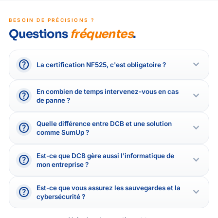
BESOIN DE PRÉCISIONS ?
Questions
fréquentes
.
help
expand_more
La certification NF525, c'est obligatoire ?
En combien de temps intervenez-vous en cas
help
expand_more
de panne ?
Quelle différence entre DCB et une solution
help
expand_more
comme SumUp ?
Est-ce que DCB gère aussi l'informatique de
help
expand_more
mon entreprise ?
Est-ce que vous assurez les sauvegardes et la
help
expand_more
cybersécurité ?