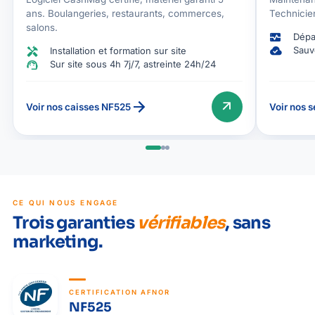
ans. Boulangeries, restaurants, commerces,
Technicien
salons.
monitor_heart
Dépa
cloud_done
handyman
Sauv
Installation et formation sur site
support_agent
Sur site sous 4h 7j/7, astreinte 24h/24
arrow_forward
arrow_outward
Voir nos caisses NF525
Voir nos 
CE QUI NOUS ENGAGE
Trois garanties
vérifiables
, sans
marketing.
CERTIFICATION AFNOR
NF525