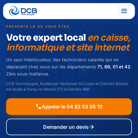
menu
PRÉSENTS LÀ OÙ VOUS ÊTES
Votre expert local
en caisse,
informatique et site internet
Un seul interlocuteur, des techniciens salariés qui se
déplacent chez vous sur les départements
71, 69, 01 et 42
.
Zéro sous-traitance.
DCB Technologies, fondée par Nathanaël Da Costa et Clément Boissié,
est basée à Paray-le-Monial (71) et Dardilly (69).
call
Appeler le 04 82 53 05 10
arrow_forward
Demander un devis