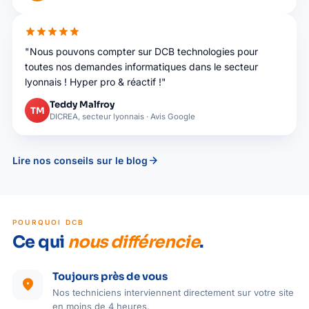
star
star
star
star
star
"Nous pouvons compter sur DCB technologies pour
toutes nos demandes informatiques dans le secteur
lyonnais ! Hyper pro & réactif !"
Teddy Malfroy
TM
DICREA, secteur lyonnais · Avis Google
arrow_forward
Lire nos conseils sur le blog
POURQUOI DCB
Ce qui
nous différencie
.
Toujours près de vous
location_on
Nos techniciens interviennent directement sur votre site
en moins de 4 heures.