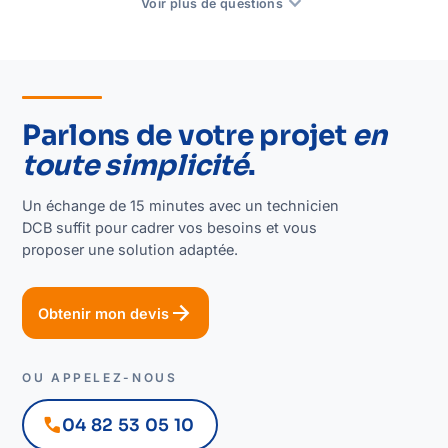
expand_more
Voir plus de questions
Parlons de votre projet
en
toute simplicité
.
Un échange de 15 minutes avec un technicien
DCB suffit pour cadrer vos besoins et vous
proposer une solution adaptée.
arrow_forward
Obtenir mon devis
OU APPELEZ-NOUS
call
04 82 53 05 10