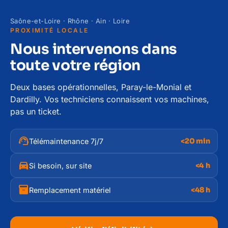
Saône-et-Loire · Rhône · Ain · Loire
PROXIMITÉ LOCALE
Nous intervenons dans
toute votre région
Deux bases opérationnelles, Paray-le-Monial et
Dardilly. Vos techniciens connaissent vos machines,
pas un ticket.
support_agent
<20 min
Télémaintenance 7j/7
directions_car
<4 h
Si besoin, sur site
inventory_2
<48 h
Remplacement matériel